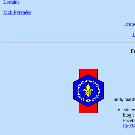
Lorraine
Midi-Pyrénées
Fran
L
Fé
lundi, mard
site 
blog :
Facebo
ffg93