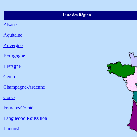
Liste des Région
Alsace
Aquitaine
Auvergne
Bourgogne
Bretagne
Centre
Champagne-Ardenne
Corse
Franche-Comté
Languedoc-Roussillon
Limousin